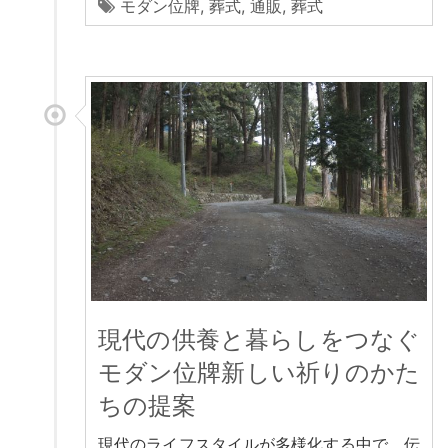
モダン位牌
,
葬式
,
通販
,
葬式
現代の供養と暮らしをつなぐ
モダン位牌新しい祈りのかた
ちの提案
現代のライフスタイルが多様化する中で、伝