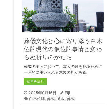
葬儀文化と心に寄り添う白木
位牌現代の仮位牌事情と変わ
らぬ祈りのかたち
葬式の場面において、故人の霊を祀るために
一時的に用いられる木製の札がある。
続きを読む
2025年9月15日
Eiji
白木位牌
,
葬式
,
通販
,
葬式