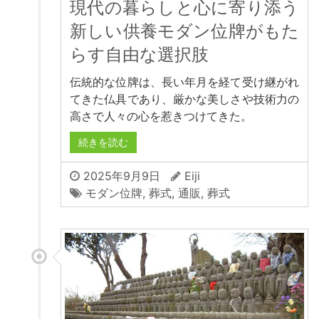
現代の暮らしと心に寄り添う
新しい供養モダン位牌がもた
らす自由な選択肢
伝統的な位牌は、長い年月を経て受け継がれ
てきた仏具であり、厳かな美しさや技術力の
高さで人々の心を惹きつけてきた。
続きを読む
2025年9月9日
Eiji
モダン位牌
,
葬式
,
通販
,
葬式